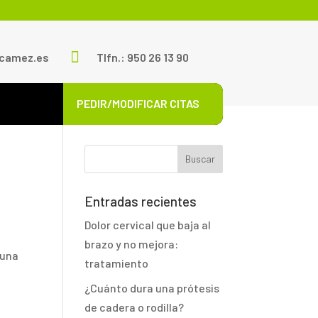

scamez.es
Tlfn.: 950 26 13 90
PEDIR/MODIFICAR CITAS
Entradas recientes
Dolor cervical que baja al
brazo y no mejora:
 una
tratamiento
¿Cuánto dura una prótesis
de cadera o rodilla?