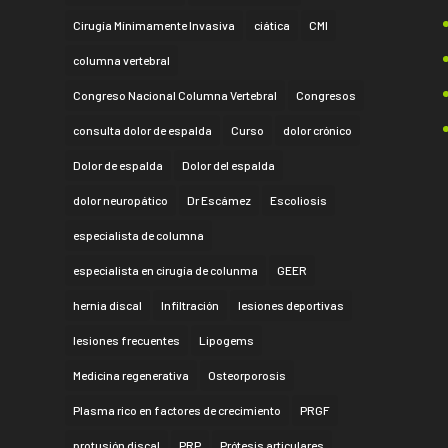
Cirugía Mínimamente Invasiva
ciática
CMI
columna vertebral
Congreso Nacional Columna Vertebral
Congresos
consulta dolor de espalda
Curso
dolor crónico
Dolor de espalda
Dolor del espalda
dolor neuropático
Dr Escámez
Escoliosis
especialista de columna
especialista en cirugía de colunma
GEER
hernia discal
Infiltración
lesiones deportivas
lesiones frecuentes
Lipogems
Medicina regenerativa
Osteorporosis
Plasma rico en factores de crecimiento
PRGF
protusión discal
PRP
Prótesis articulares