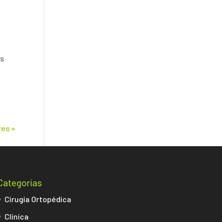
os
tes »
Categorías
Cirugía Ortopédica
Clínica