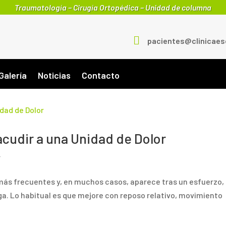
Traumatología – Cirugía Ortopédica – Unidad de columna

pacientes@clinicae
Galería
Noticias
Contacto
acudir a una Unidad de Dolor
r
s más frecuentes y, en muchos casos, aparece tras un esfuerzo,
a. Lo habitual es que mejore con reposo relativo, movimiento