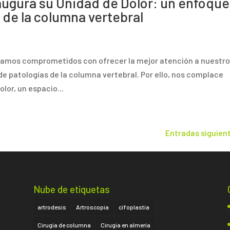
augura su Unidad de Dolor: un enfoque
s de la columna vertebral
stamos comprometidos con ofrecer la mejor atención a nuestr
e patologías de la columna vertebral. Por ello, nos complace
lor, un espacio...
Entradas siguien
Nube de etiquetas
artrodesis
Artroscopia
cifoplastia
Cirugía de columna
Cirugía en almería