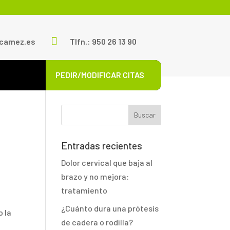

scamez.es
Tlfn.: 950 26 13 90
PEDIR/MODIFICAR CITAS
Entradas recientes
Dolor cervical que baja al
brazo y no mejora:
tratamiento
¿Cuánto dura una prótesis
o la
de cadera o rodilla?