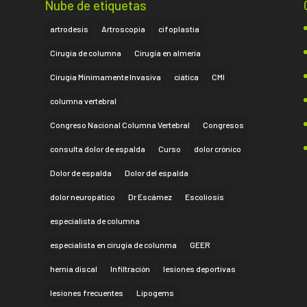
Nube de etiquetas
artrodesis
Artroscopia
cifoplastia
Cirugía de columna
Cirugía en almería
Cirugía Mínimamente Invasiva
ciática
CMI
columna vertebral
Congreso Nacional Columna Vertebral
Congresos
consulta dolor de espalda
Curso
dolor crónico
Dolor de espalda
Dolor del espalda
dolor neuropático
Dr Escámez
Escoliosis
especialista de columna
especialista en cirugía de colunma
GEER
hernia discal
Infiltración
lesiones deportivas
lesiones frecuentes
Lipogems