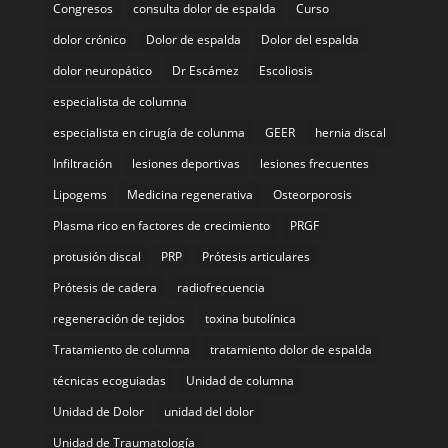
Congresos
consulta dolor de espalda
Curso
dolor crónico
Dolor de espalda
Dolor del espalda
dolor neuropático
Dr Escámez
Escoliosis
especialista de columna
especialista en cirugía de colunma
GEER
hernia discal
Infiltración
lesiones deportivas
lesiones frecuentes
Lipogems
Medicina regenerativa
Osteorporosis
Plasma rico en factores de crecimiento
PRGF
protusión discal
PRP
Prótesis articulares
Prótesis de cadera
radiofrecuencia
regeneración de tejidos
toxina butolínica
Tratamiento de columna
tratamiento dolor de espalda
técnicas ecoguiadas
Unidad de columna
Unidad de Dolor
unidad del dolor
Unidad de Traumatología