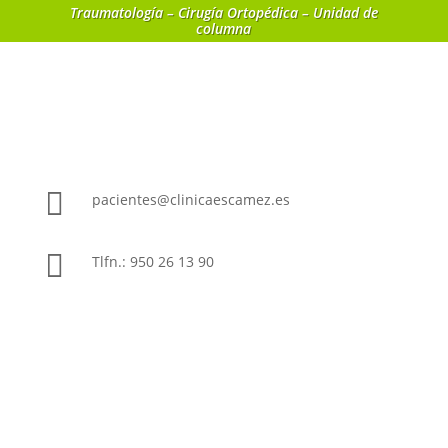
Traumatología – Cirugía Ortopédica – Unidad de
columna

pacientes@clinicaescamez.es

Tlfn.: 950 26 13 90