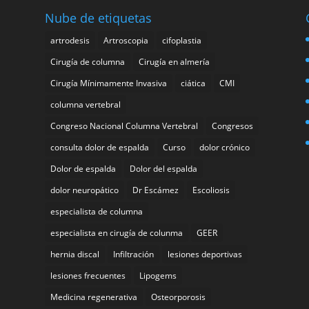
Nube de etiquetas
artrodesis
Artroscopia
cifoplastia
Cirugía de columna
Cirugía en almería
Cirugía Mínimamente Invasiva
ciática
CMI
columna vertebral
Congreso Nacional Columna Vertebral
Congresos
consulta dolor de espalda
Curso
dolor crónico
Dolor de espalda
Dolor del espalda
dolor neuropático
Dr Escámez
Escoliosis
especialista de columna
especialista en cirugía de colunma
GEER
hernia discal
Infiltración
lesiones deportivas
lesiones frecuentes
Lipogems
Medicina regenerativa
Osteorporosis