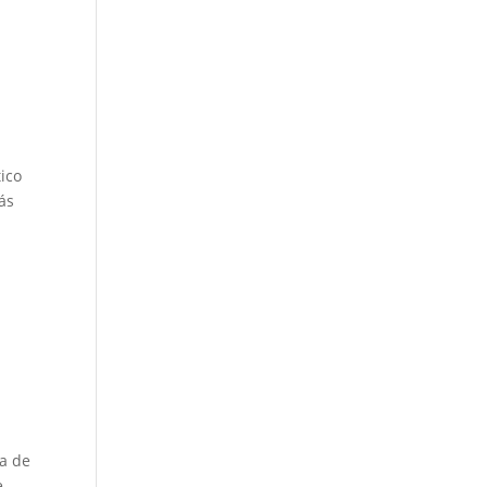
tico
ás
da de
e