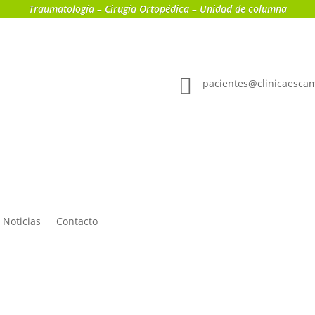
Traumatología – Cirugía Ortopédica – Unidad de columna

pacientes@clinicaesca
Noticias
Contacto