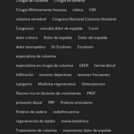
Cirugía de columna
Cirugía en almería
Cirugía Mínimamente Invasiva
ciática
CMI
columna vertebral
Congreso Nacional Columna Vertebral
Congresos
consulta dolor de espalda
Curso
dolor crónico
Dolor de espalda
Dolor del espalda
dolor neuropático
Dr Escámez
Escoliosis
especialista de columna
especialista en cirugía de colunma
GEER
hernia discal
Infiltración
lesiones deportivas
lesiones frecuentes
Lipogems
Medicina regenerativa
Osteorporosis
Plasma rico en factores de crecimiento
PRGF
protusión discal
PRP
Prótesis articulares
Prótesis de cadera
radiofrecuencia
regeneración de tejidos
toxina butolínica
Tratamiento de columna
tratamiento dolor de espalda