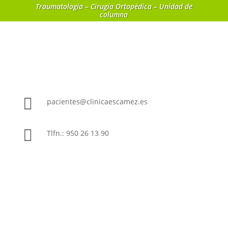
Traumatología – Cirugía Ortopédica – Unidad de
columna

pacientes@clinicaescamez.es

Tlfn.: 950 26 13 90