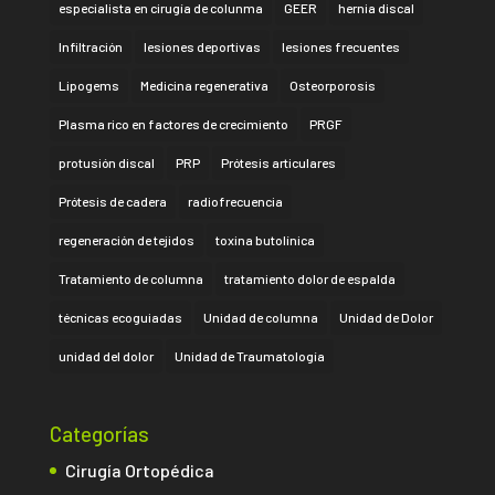
especialista en cirugía de colunma
GEER
hernia discal
Infiltración
lesiones deportivas
lesiones frecuentes
Lipogems
Medicina regenerativa
Osteorporosis
Plasma rico en factores de crecimiento
PRGF
protusión discal
PRP
Prótesis articulares
Prótesis de cadera
radiofrecuencia
regeneración de tejidos
toxina butolínica
Tratamiento de columna
tratamiento dolor de espalda
técnicas ecoguiadas
Unidad de columna
Unidad de Dolor
unidad del dolor
Unidad de Traumatología
Categorías
Cirugía Ortopédica