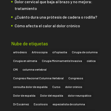
Dolor cervical que baja al brazo y no mejora:
tratamiento
¿Cuánto dura una prótesis de cadera o rodilla?
Cómo afecta el calor al dolor crónico
Nube de etiquetas
artrodesis
Artroscopia
cifoplastia
Cirugía de columna
Cirugía en almería
Cirugía Mínimamente Invasiva
ciática
CMI
columna vertebral
Congreso Nacional Columna Vertebral
Congresos
consulta dolor de espalda
Curso
dolor crónico
Dolor de espalda
Dolor del espalda
dolor neuropático
Dr Escámez
Escoliosis
especialista de columna