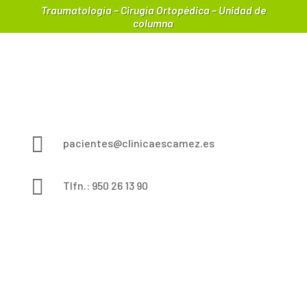
Traumatología – Cirugía Ortopédica – Unidad de
columna

pacientes@clinicaescamez.es

Tlfn.: 950 26 13 90