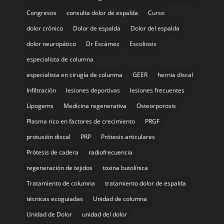
Congresos
consulta dolor de espalda
Curso
dolor crónico
Dolor de espalda
Dolor del espalda
dolor neuropático
Dr Escámez
Escoliosis
especialista de columna
especialista en cirugía de colunma
GEER
hernia discal
Infiltración
lesiones deportivas
lesiones frecuentes
Lipogems
Medicina regenerativa
Osteorporosis
Plasma rico en factores de crecimiento
PRGF
protusión discal
PRP
Prótesis articulares
Prótesis de cadera
radiofrecuencia
regeneración de tejidos
toxina butolínica
Tratamiento de columna
tratamiento dolor de espalda
técnicas ecoguiadas
Unidad de columna
Unidad de Dolor
unidad del dolor