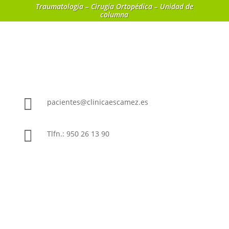
Traumatología – Cirugía Ortopédica – Unidad de
columna

pacientes@clinicaescamez.es

Tlfn.: 950 26 13 90