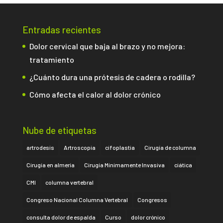
Entradas recientes
Dolor cervical que baja al brazo y no mejora:
tratamiento
¿Cuánto dura una prótesis de cadera o rodilla?
Cómo afecta el calor al dolor crónico
Nube de etiquetas
artrodesis
Artroscopia
cifoplastia
Cirugía de columna
Cirugía en almería
Cirugía Mínimamente Invasiva
ciática
CMI
columna vertebral
Congreso Nacional Columna Vertebral
Congresos
consulta dolor de espalda
Curso
dolor crónico