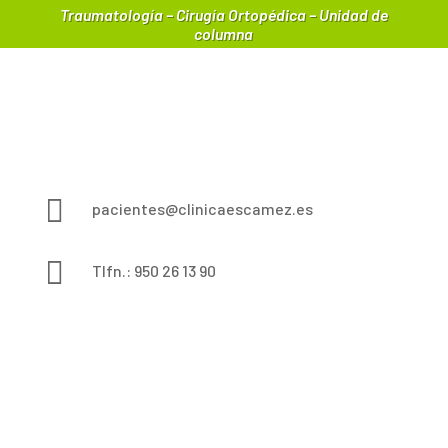
Traumatología – Cirugía Ortopédica – Unidad de
columna

pacientes@clinicaescamez.es

Tlfn.: 950 26 13 90