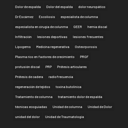
Dolor de espalda
Dolor del espalda
dolor neuropático
Dr Escámez
Escoliosis
especialista de columna
especialista en cirugía de colunma
GEER
hernia discal
Infiltración
lesiones deportivas
lesiones frecuentes
Lipogems
Medicina regenerativa
Osteorporosis
Plasma rico en factores de crecimiento
PRGF
protusión discal
PRP
Prótesis articulares
Prótesis de cadera
radiofrecuencia
regeneración de tejidos
toxina butolínica
Tratamiento de columna
tratamiento dolor de espalda
técnicas ecoguiadas
Unidad de columna
Unidad de Dolor
unidad del dolor
Unidad de Traumatología