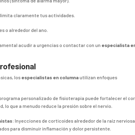
estinos (síntoma de alarma mayor).
 limita claramente tus actividades.
es o alrededor del ano.
damental acudir a urgencias o contactar con un
especialista e
rofesional
sicas, los
especialistas en columna
utilizan enfoques
 programa personalizado de fisioterapia puede fortalecer el cor
d, lo que a menudo reduce la presión sobre el nervio.
nistas
: Inyecciones de corticoides alrededor de la raíz nervios
ados para disminuir inflamación y dolor persistente.