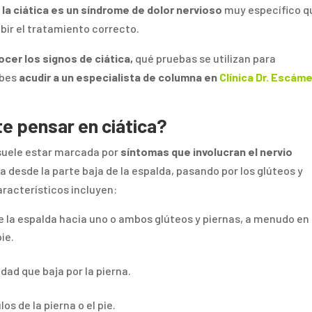
 la ciática es un síndrome de dolor nervioso
muy específico q
bir el tratamiento correcto.
cer los signos de ciática,
qué pruebas se utilizan para
ebes
acudir a un especialista de columna en
Clínica Dr. Escám
e pensar en ciática?
a suele estar marcada por
síntomas que involucran el nervio
va desde la parte baja de la espalda, pasando por los glúteos y
característicos incluyen:
de la espalda hacia uno o ambos glúteos y piernas, a menudo en
pie.
dad que baja por la pierna.
s de la pierna o el pie.