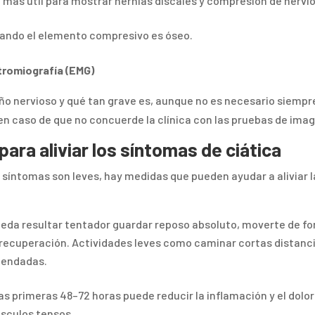
a más útil para mostrar hernias discales y compresión de nervi
cuando el elemento compresivo es óseo.
tromiografía (EMG)
ño nervioso y qué tan grave es, aunque no es necesario siempr
o en caso de que no concuerde la clínica con las pruebas de ima
ara aliviar los síntomas de ciática
 síntomas son leves, hay medidas que pueden ayudar a aliviar l
eda resultar tentador guardar reposo absoluto, moverte de f
a recuperación. Actividades leves como caminar cortas distanc
omendadas.
las primeras 48–72 horas puede reducir la inflamación y el dolor
úsculos tensos.