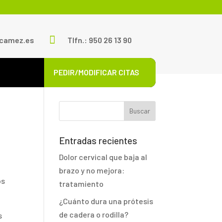

scamez.es
Tlfn.: 950 26 13 90
PEDIR/MODIFICAR CITAS
Entradas recientes
Dolor cervical que baja al
brazo y no mejora:
os
tratamiento
¿Cuánto dura una prótesis
de cadera o rodilla?
s