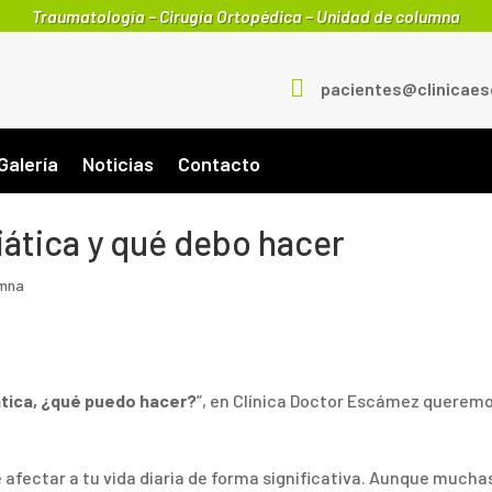
Traumatología – Cirugía Ortopédica – Unidad de columna

pacientes@clinicae
Galería
Noticias
Contacto
iática y qué debo hacer
umna
tica, ¿qué puedo hacer?
”, en Clínica Doctor Escámez querem
fectar a tu vida diaria de forma significativa. Aunque mucha