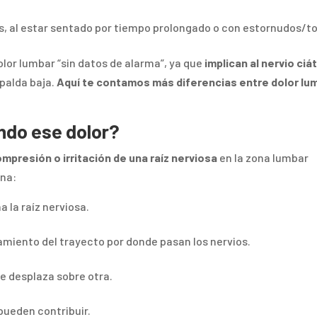
, al estar sentado por tiempo prolongado o con estornudos/t
olor lumbar “sin datos de alarma”, ya que
implican al nervio ciá
spalda baja.
Aquí te contamos más diferencias entre dolor lu
.
ndo ese dolor?
mpresión o irritación de una raíz nerviosa
en la zona lumbar
mna:
na la raíz nerviosa.
amiento del trayecto por donde pasan los nervios.
se desplaza sobre otra.
pueden contribuir.