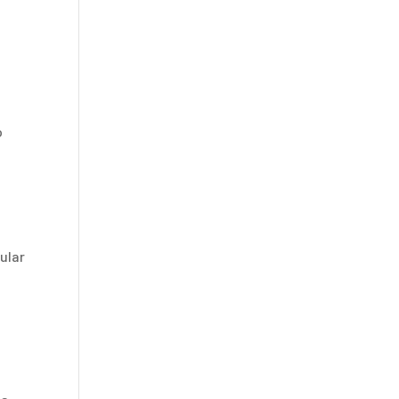
o
ular