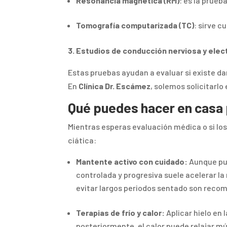
Resonancia magnética (RM)
: es la prueb
Tomografía computarizada (TC)
: sirve 
3. Estudios de conducción nerviosa y elec
Estas pruebas ayudan a evaluar si existe da
En
Clínica Dr. Escámez
, solemos solicitarl
Qué puedes hacer en casa p
Mientras esperas evaluación médica o si los
ciática:
Mantente activo con cuidado:
Aunque pu
controlada y progresiva suele acelerar l
evitar largos periodos sentado son rec
Terapias de frío y calor:
Aplicar hielo en 
posteriormente, el calor puede relajar m