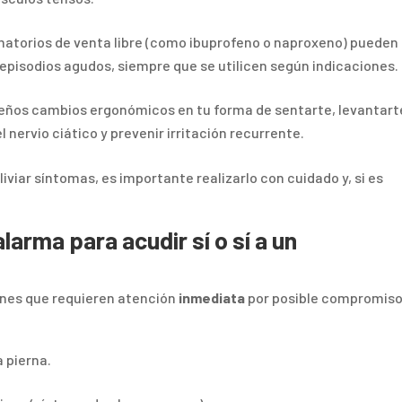
matorios de venta libre (como ibuprofeno o naproxeno) pueden
 episodios agudos, siempre que se utilicen según indicaciones.
ños cambios ergonómicos en tu forma de sentarte, levantart
 nervio ciático y prevenir irritación recurrente.
iar síntomas, es importante realizarlo con cuidado y, si es
larma para acudir sí o sí a un
ones que requieren atención
inmediata
por posible compromis
a pierna.