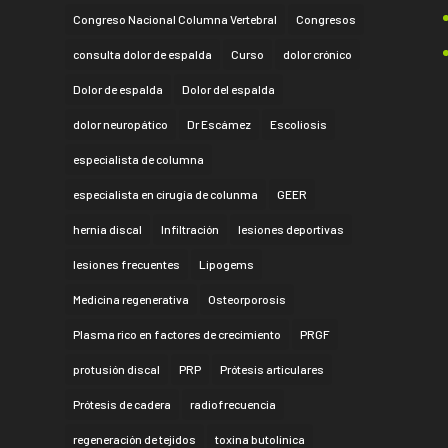
Congreso Nacional Columna Vertebral
Congresos
consulta dolor de espalda
Curso
dolor crónico
Dolor de espalda
Dolor del espalda
dolor neuropático
Dr Escámez
Escoliosis
especialista de columna
especialista en cirugía de colunma
GEER
hernia discal
Infiltración
lesiones deportivas
lesiones frecuentes
Lipogems
Medicina regenerativa
Osteorporosis
Plasma rico en factores de crecimiento
PRGF
protusión discal
PRP
Prótesis articulares
Prótesis de cadera
radiofrecuencia
regeneración de tejidos
toxina butolínica