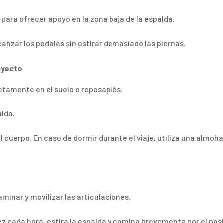
a para ofrecer apoyo en la zona baja de la espalda.
anzar los pedales sin estirar demasiado las piernas.
ayecto
tamente en el suelo o reposapiés.
alda.
l cuerpo. En caso de dormir durante el viaje, utiliza una almoh
minar y movilizar las articulaciones.
ez cada hora, estira la espalda y camina brevemente por el pasi