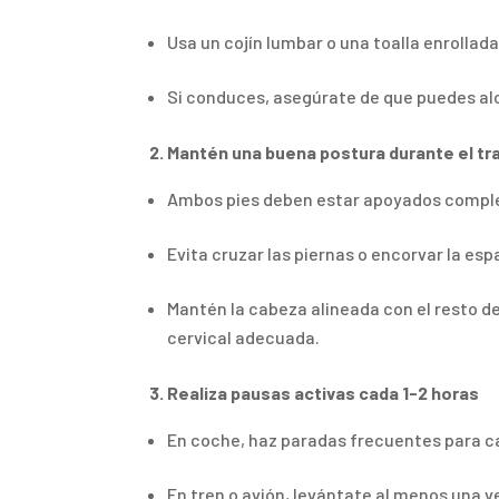
Usa un cojín lumbar o una toalla enrollad
Si conduces, asegúrate de que puedes alc
2. Mantén una buena postura durante el tr
Ambos pies deben estar apoyados comple
Evita cruzar las piernas o encorvar la esp
Mantén la cabeza alineada con el resto de
cervical adecuada.
3. Realiza pausas activas cada 1-2 horas
En coche, haz paradas frecuentes para ca
En tren o avión, levántate al menos una v