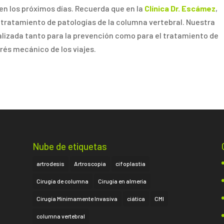
en los próximos días. Recuerda que en la
Clínica Dr. Escámez
,
 tratamiento de patologías de la columna vertebral. Nuestra
lizada tanto para la prevención como para el tratamiento de
rés mecánico de los viajes.
Nube de etiquetas
artrodesis
Artroscopia
cifoplastia
Cirugía de columna
Cirugía en almería
Cirugía Mínimamente Invasiva
ciática
CMI
columna vertebral