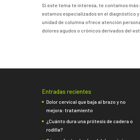
Si este tema te interesa, te contamos más 
estamos especializados en el diagnóstico y
unidad de columna ofrece atención persona
dolores agudos o crónicos derivados del est
Entradas recientes
Dolor cervical que baja al brazo y no
mejora: tratamiento
¿Cuánto dura una prótesis de cadera o
rodilla?